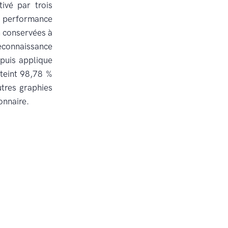
ivé par trois
la performance
n conservées à
econnaissance
 puis applique
tteint 98,78 %
tres graphies
onnaire.