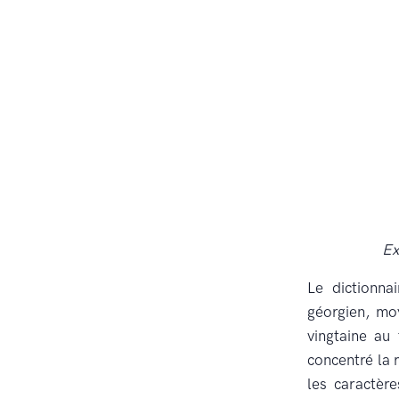
Ex
Le dictionna
géorgien, moy
vingtaine au
concentré la r
les caractèr