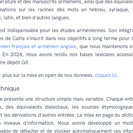
ittérature et des manuscrits arméniens, ainsi que des équivale
mations sur les racines des mots en hébreu, syriaque,
, latin, et bien d'autres langues.
st indispensable pour les études arméniennes. Son intégr
es de Calfa s'inscrit dans nos objectifs à long terme pour 
nien-français et arménien-anglais
, que nous maintenons et
 En 2024, nous avons rendu nos bases lexicales access
tre dépôt Git.
r plus sur la mise en open de nos données,
cliquez ici
.
echnique
re présente une structure simple mais variable. Chaque e
n, des équivalents dialectaux, les sources étymologiques
t les dérivations d'autres entrées. La mise en page du dictio
ts niveaux d'information. Nous avons développé un mod
apable de détecter et de stocker automatiquement ces info