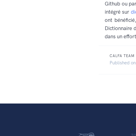
Github ou par
intégré sur
di
ont bénéfici
Dictionnaire d
dans un effo
CALFA TEAM
Published on
TO