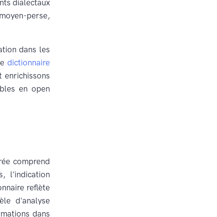
nts dialectaux
 moyen-perse,
ation dans les
le
dictionnaire
 enrichissons
ibles en open
ntrée comprend
, l'indication
nnaire reflète
èle d'analyse
rmations dans