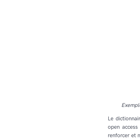
Exemple
Le dictionnai
open acces
renforcer et 