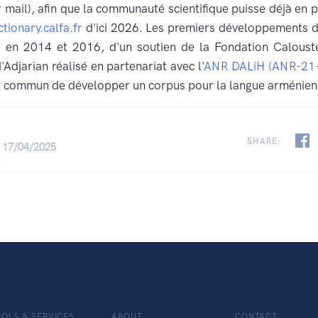
 mail), afin que la communauté scientifique puisse déjà en pro
ctionary.calfa.fr
d'ici 2026. Les premiers développements du
é, en 2014 et 2016, d'un soutien de la Fondation Caloust
'Adjarian réalisé en partenariat avec l'
ANR DALiH (ANR-21
rt commun de développer un corpus pour la langue arménien
SHARE:
 17/04/2025
OLS & SERVICES
ABOUT
CONTACT