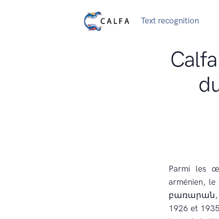
Text recognition
Calfa
du
Parmi les œ
arménien, l
բառարան
1926 et 1935,