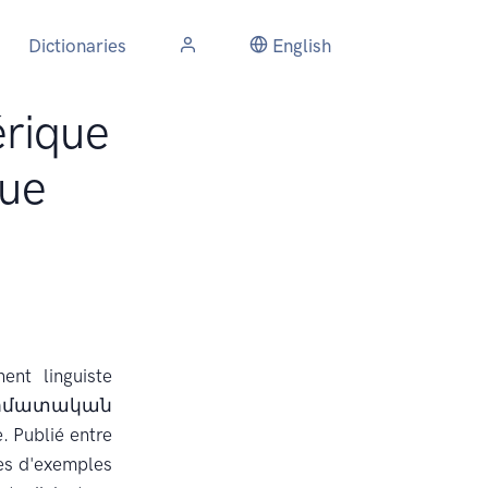
Dictionaries
English
érique
que
nt linguiste
էն արմատական
e. Publié entre
ies d'exemples