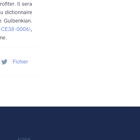
fiter. Il sera
 dictionnaire
e Gulbenkian.
-CE38-0006)
,
ne.
Fichier
ADMIN