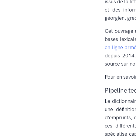
issus de la l
et des infor
géorgien, grec
Cet ouvrage e
bases lexical
en ligne armé
depuis 2014.
source sur no
Pour en savoi
Pipeline t
Le dictionnai
une définitio
d'emprunts, e
ces différen
spécialisé c